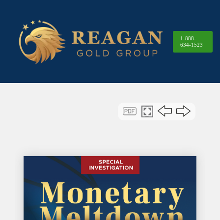
1-888-
634-1523